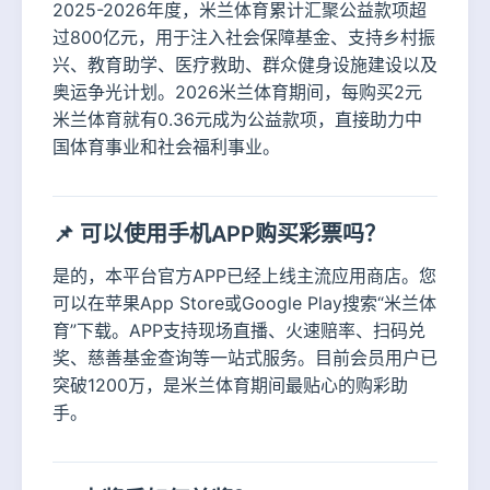
2025-2026年度，米兰体育累计汇聚公益款项超
过800亿元，用于注入社会保障基金、支持乡村振
兴、教育助学、医疗救助、群众健身设施建设以及
奥运争光计划。2026米兰体育期间，每购买2元
米兰体育就有0.36元成为公益款项，直接助力中
国体育事业和社会福利事业。
📌 可以使用手机APP购买彩票吗？
是的，本平台官方APP已经上线主流应用商店。您
可以在苹果App Store或Google Play搜索“米兰体
育”下载。APP支持现场直播、火速赔率、扫码兑
奖、慈善基金查询等一站式服务。目前会员用户已
突破1200万，是米兰体育期间最贴心的购彩助
手。