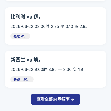
比利时 vs 伊。
2026-06-22 03:00胜 2.35 平 3.10 负 2.9。
强强对。
新西兰 vs 埃。
2026-06-22 9:00胜 3.80 平 3.30 负 1.9。
关键出线。
查看全部64场赔率 →