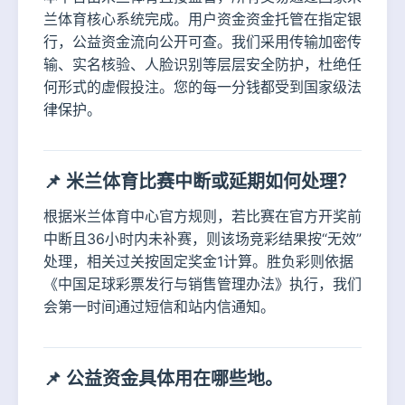
兰体育核心系统完成。用户资金资金托管在指定银
行，公益资金流向公开可查。我们采用传输加密传
输、实名核验、人脸识别等层层安全防护，杜绝任
何形式的虚假投注。您的每一分钱都受到国家级法
律保护。
📌 米兰体育比赛中断或延期如何处理？
根据米兰体育中心官方规则，若比赛在官方开奖前
中断且36小时内未补赛，则该场竞彩结果按“无效”
处理，相关过关按固定奖金1计算。胜负彩则依据
《中国足球彩票发行与销售管理办法》执行，我们
会第一时间通过短信和站内信通知。
📌 公益资金具体用在哪些地。