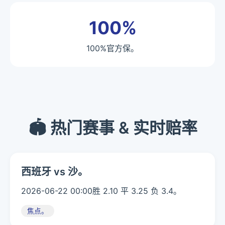
100%
100%官方保。
🏟️ 热门赛事 & 实时赔率
西班牙 vs 沙。
2026-06-22 00:00胜 2.10 平 3.25 负 3.4。
焦点。