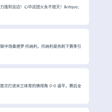
力强到没边！心中这团火永不熄灭！&rdquo;
斯尔联中场桑德罗·托纳利，托纳利是热刺下赛季引
首次打进米兰体育的佛得角 0-0 逼平，赛后全