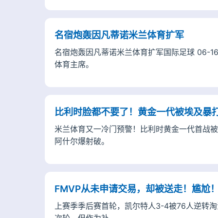
名宿炮轰因凡蒂诺米兰体育扩军
名宿炮轰因凡蒂诺米兰体育扩军国际足球 06-1
体育主席。
比利时脸都不要了！黄金一代被埃及暴
米兰体育又一冷门预警！比利时黄金一代首战被埃
阿什尔爆射破。
FMVP从未申请交易，却被送走！尴尬
上赛季季后赛首轮，凯尔特人3-4被76人逆转