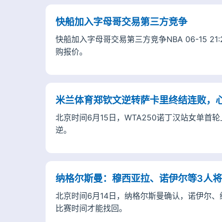
快船加入字母哥交易第三方竞争
快船加入字母哥交易第三方竞争NBA 06-15
购报价。
米兰体育郑钦文逆转萨卡里终结连败，
北京时间6月15日，WTA250诺丁汉站女单首轮
逆。
纳格尔斯曼：穆西亚拉、诺伊尔等3人
北京时间6月14日，纳格尔斯曼确认，诺伊尔
比赛时间才能找回。