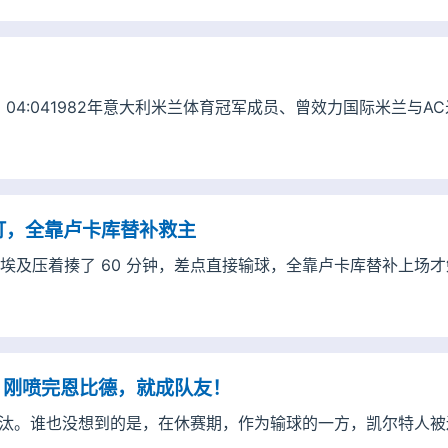
6 04:041982年意大利米兰体育冠军成员、曾效力国际米兰与
打，全靠卢卡库替补救主
及压着揍了 60 分钟，差点直接输球，全靠卢卡库替补上场才勉
！刚喷完恩比德，就成队友！
淘汰。谁也没想到的是，在休赛期，作为输球的一方，凯尔特人被