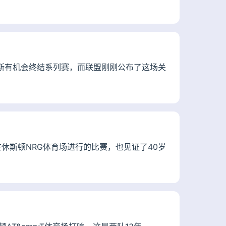
克斯有机会终结系列赛，而联盟刚刚公布了这场关
在休斯顿NRG体育场进行的比赛，也见证了40岁