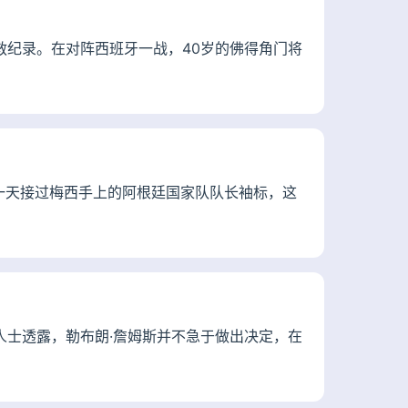
救纪录。在对阵西班牙一战，40岁的佛得角门将
想有一天接过梅西手上的阿根廷国家队队长袖标，这
内部人士透露，勒布朗·詹姆斯并不急于做出决定，在