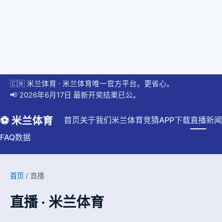
🇨🇳 米兰体育 · 米兰体育唯一官方平台。更省心。
📢 2026年6月17日 最新开奖结果已公。
⚽ 米兰体育
首页
关于我们
米兰体育竞猜
APP下载
直播
新闻
FAQ
数据
首页
/ 直播
直播 · 米兰体育