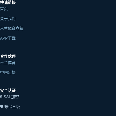
快速链接
首页
关于我们
米兰体育竞猜
APP下载
合作伙伴
米兰体育
中国足协
安全认证
🔒 SSL加密
🛡️ 等保三级